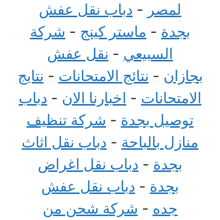
لمصر
-
دباب نقل عفش
بجدة
-
ماستر كينج
-
شركة
السبيعي
-
نقل عفش
بجازان
-
نتائج الامتحانات
-
نتايج
الامتحانات
-
اخبارنا الان
-
دباب
توصيل بجدة
-
شركة تنظيف
منازل بالباحة
-
دباب نقل اثاث
بجدة
-
دباب نقل اغراض
بجدة
-
دباب نقل عفش
جده
-
شركة شحن من