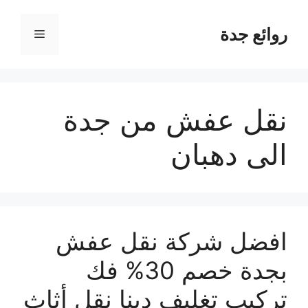
نتقل
لى
روائع جدة
القائمة
لمحتوى
نقل عفش من جدة
الى دهبان
افضل شركة نقل عفش
بجدة خصم 30% فك
تركيب تغليف دينا نقل أثاث