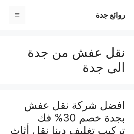
نتقل
لى
روائع جدة
القائمة
لمحتوى
نقل عفش من جدة
الى جدة
افضل شركة نقل عفش
بجدة خصم 30% فك
تركيب تغليف دينا نقل أثاث