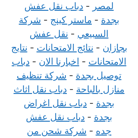
لمصر
-
دباب نقل عفش
بجدة
-
ماستر كينج
-
شركة
السبيعي
-
نقل عفش
بجازان
-
نتائج الامتحانات
-
نتايج
الامتحانات
-
اخبارنا الان
-
دباب
توصيل بجدة
-
شركة تنظيف
منازل بالباحة
-
دباب نقل اثاث
بجدة
-
دباب نقل اغراض
بجدة
-
دباب نقل عفش
جده
-
شركة شحن من