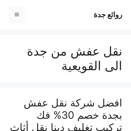
نتقل
لى
روائع جدة
القائمة
لمحتوى
نقل عفش من جدة
الى القويعية
افضل شركة نقل عفش
بجدة خصم 30% فك
تركيب تغليف دينا نقل أثاث