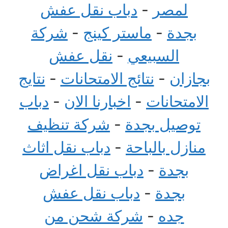
لمصر
-
دباب نقل عفش
بجدة
-
ماستر كينج
-
شركة
السبيعي
-
نقل عفش
بجازان
-
نتائج الامتحانات
-
نتايج
الامتحانات
-
اخبارنا الان
-
دباب
توصيل بجدة
-
شركة تنظيف
منازل بالباحة
-
دباب نقل اثاث
بجدة
-
دباب نقل اغراض
بجدة
-
دباب نقل عفش
جده
-
شركة شحن من