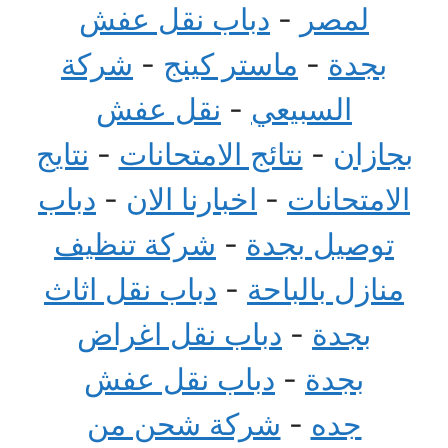
لمصر
-
دباب نقل عفش
بجدة
-
ماستر كينج
-
شركة
السبيعي
-
نقل عفش
بجازان
-
نتائج الامتحانات
-
نتايج
الامتحانات
-
اخبارنا الان
-
دباب
توصيل بجدة
-
شركة تنظيف
منازل بالباحة
-
دباب نقل اثاث
بجدة
-
دباب نقل اغراض
بجدة
-
دباب نقل عفش
جده
-
شركة شحن من