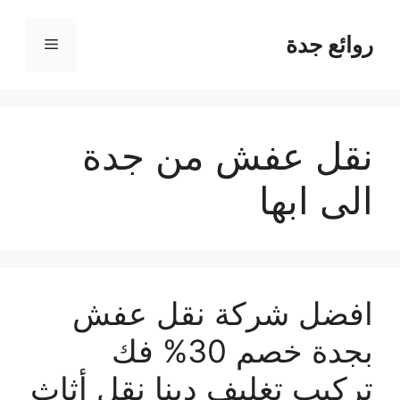
نتقل
لى
روائع جدة
القائمة
لمحتوى
نقل عفش من جدة
الى ابها
افضل شركة نقل عفش
بجدة خصم 30% فك
تركيب تغليف دينا نقل أثاث