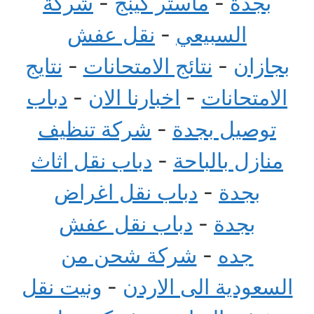
بجدة
-
ماستر كينج
-
شركة
السبيعي
-
نقل عفش
بجازان
-
نتائج الامتحانات
-
نتايج
الامتحانات
-
اخبارنا الان
-
دباب
توصيل بجدة
-
شركة تنظيف
منازل بالباحة
-
دباب نقل اثاث
بجدة
-
دباب نقل اغراض
بجدة
-
دباب نقل عفش
جده
-
شركة شحن من
السعودية الى الاردن
-
ونيت نقل