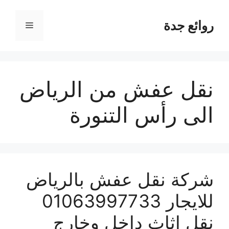
نتقل
لى
روائع جدة
القائمة
لمحتوى
نقل عفش من الرياض
الى رأس التنورة
شركة نقل عفش بالرياض
للايجار 01063997733
نقل اثاث داخل وخارج