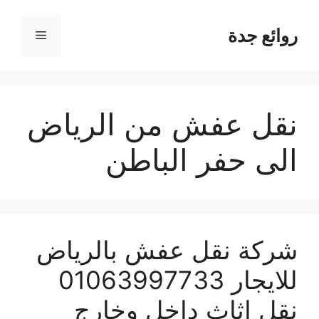
نتقل
لى
روائع جدة
القائمة
لمحتوى
نقل عفش من الرياض
الى حفر الباطن
شركة نقل عفش بالرياض
للايجار 01063997733
نقل اثاث داخل وخارج