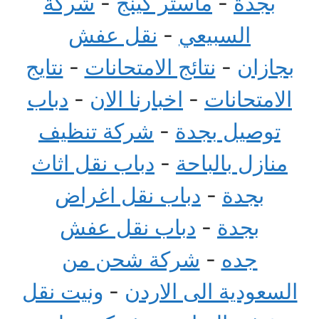
بجدة
-
ماستر كينج
-
شركة
السبيعي
-
نقل عفش
بجازان
-
نتائج الامتحانات
-
نتايج
الامتحانات
-
اخبارنا الان
-
دباب
توصيل بجدة
-
شركة تنظيف
منازل بالباحة
-
دباب نقل اثاث
بجدة
-
دباب نقل اغراض
بجدة
-
دباب نقل عفش
جده
-
شركة شحن من
السعودية الى الاردن
-
ونيت نقل