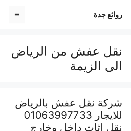
نتقل
لى
روائع جدة
القائمة
لمحتوى
نقل عفش من الرياض
الى الزيمة
شركة نقل عفش بالرياض
للايجار 01063997733
نقل اثاث داخل وخارج