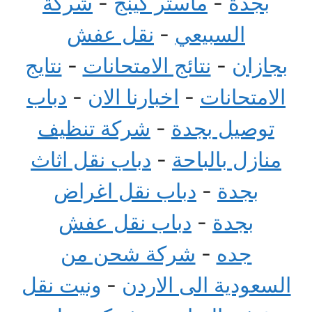
بجدة
-
ماستر كينج
-
شركة
السبيعي
-
نقل عفش
بجازان
-
نتائج الامتحانات
-
نتايج
الامتحانات
-
اخبارنا الان
-
دباب
توصيل بجدة
-
شركة تنظيف
منازل بالباحة
-
دباب نقل اثاث
بجدة
-
دباب نقل اغراض
بجدة
-
دباب نقل عفش
جده
-
شركة شحن من
السعودية الى الاردن
-
ونيت نقل