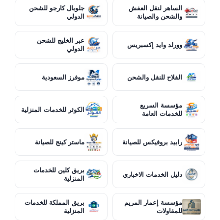
الساهر لنقل العفش
جلوبال كارجو للشحن
والشحن والصيانة
الدولي
عبر الخليج للشحن
وورلد وايد إكسبريس
الدولي
الفلاح للنقل والشحن
موفرز السعودية
مؤسسة السريع
الكوثر للخدمات المنزلية
للخدمات العامة
رابيد بروفيكس للصيانة
ماستر كينج للصيانة
بريق كلين للخدمات
دليل الخدمات الاخباري
المنزلية
مؤسسة إعمار المريم
بريق المملكة للخدمات
للمقاولات
المنزلية