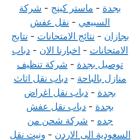
بجدة
-
ماستر كينج
-
شركة
السبيعي
-
نقل عفش
بجازان
-
نتائج الامتحانات
-
نتايج
الامتحانات
-
اخبارنا الان
-
دباب
توصيل بجدة
-
شركة تنظيف
منازل بالباحة
-
دباب نقل اثاث
بجدة
-
دباب نقل اغراض
بجدة
-
دباب نقل عفش
جده
-
شركة شحن من
السعودية الى الاردن
-
ونيت نقل