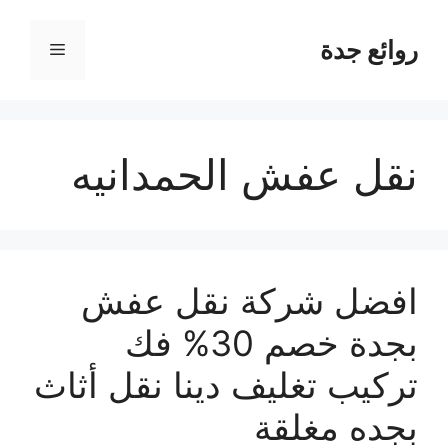
نتقل
لى
روائع جدة
القائمة
لمحتوى
نقل عفش الحمدانيه
افضل شركة نقل عفش
بجدة خصم 30% فك
تركيب تغليف دينا نقل أثاث
بجده مغلقة