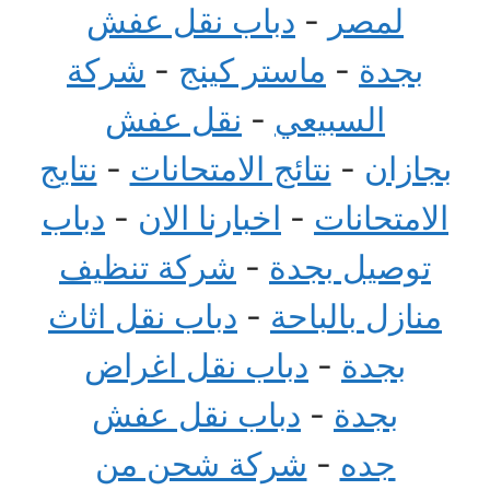
لمصر
-
دباب نقل عفش
بجدة
-
ماستر كينج
-
شركة
السبيعي
-
نقل عفش
بجازان
-
نتائج الامتحانات
-
نتايج
الامتحانات
-
اخبارنا الان
-
دباب
توصيل بجدة
-
شركة تنظيف
منازل بالباحة
-
دباب نقل اثاث
بجدة
-
دباب نقل اغراض
بجدة
-
دباب نقل عفش
جده
-
شركة شحن من