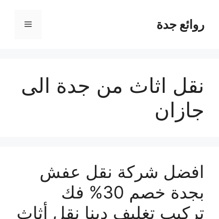
نتقل
لى
روائع جدة
القائمة
لمحتوى
نقل اثاث من جدة الى
جازان
افضل شركة نقل عفش
بجدة خصم 30% فك
تركيب تغليف دينا نقل أثاث