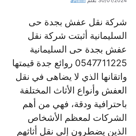
30/01/2024
بقلم
admin
شركة نقل عفش بجدة حى
السليمانية أثبتت شركة نقل
عفش بجدة حى السليمانية
0547711225 روائع جدة قيمتها
واتقانها الذي لا يضاهى في نقل
العفش وأنواع الأثاث المختلفة
باحترافية ودقة، فهي من أهم
الشركات لمعظم الأشخاص
الذين يضطرون إلى نقل أثاثهم