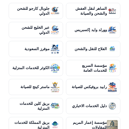
الساهر لنقل العفش
جلوبال كارجو للشحن
والشحن والصيانة
الدولي
عبر الخليج للشحن
وورلد وايد إكسبريس
الدولي
الفلاح للنقل والشحن
موفرز السعودية
مؤسسة السريع
الكوثر للخدمات المنزلية
للخدمات العامة
رابيد بروفيكس للصيانة
ماستر كينج للصيانة
بريق كلين للخدمات
دليل الخدمات الاخباري
المنزلية
مؤسسة إعمار المريم
بريق المملكة للخدمات
للمقاولات
المنزلية