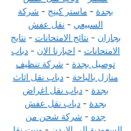
بجدة
-
ماستر كينج
-
شركة
السبيعي
-
نقل عفش
بجازان
-
نتائج الامتحانات
-
نتايج
الامتحانات
-
اخبارنا الان
-
دباب
توصيل بجدة
-
شركة تنظيف
منازل بالباحة
-
دباب نقل اثاث
بجدة
-
دباب نقل اغراض
بجدة
-
دباب نقل عفش
جده
-
شركة شحن من
السعودية الى الاردن
-
ونيت نقل