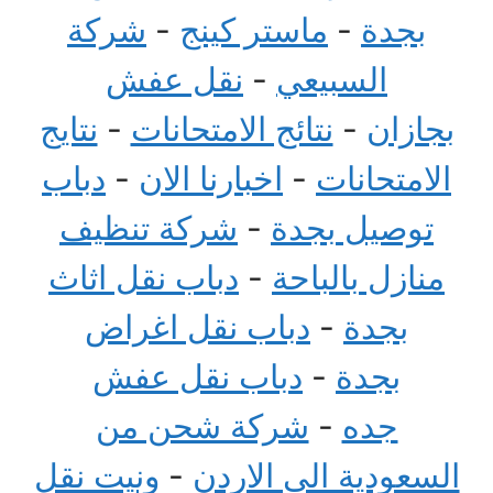
بجدة
-
ماستر كينج
-
شركة
السبيعي
-
نقل عفش
بجازان
-
نتائج الامتحانات
-
نتايج
الامتحانات
-
اخبارنا الان
-
دباب
توصيل بجدة
-
شركة تنظيف
منازل بالباحة
-
دباب نقل اثاث
بجدة
-
دباب نقل اغراض
بجدة
-
دباب نقل عفش
جده
-
شركة شحن من
السعودية الى الاردن
-
ونيت نقل