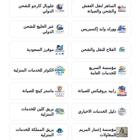
الساهر لنقل العفش
جلوبال كارجو للشحن
والشحن والصيانة
الدولي
عبر الخليج للشحن
وورلد وايد إكسبريس
الدولي
الفلاح للنقل والشحن
موفرز السعودية
مؤسسة السريع
الكوثر للخدمات المنزلية
للخدمات العامة
رابيد بروفيكس للصيانة
ماستر كينج للصيانة
بريق كلين للخدمات
دليل الخدمات الاخباري
المنزلية
مؤسسة إعمار المريم
بريق المملكة للخدمات
للمقاولات
المنزلية