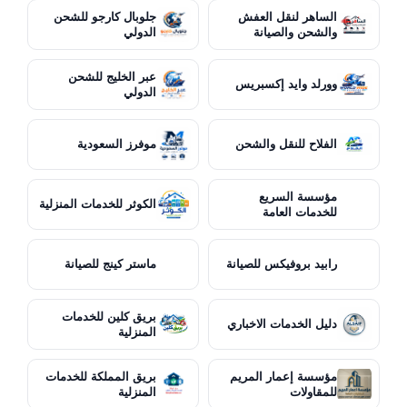
الساهر لنقل العفش
جلوبال كارجو للشحن
والشحن والصيانة
الدولي
عبر الخليج للشحن
وورلد وايد إكسبريس
الدولي
الفلاح للنقل والشحن
موفرز السعودية
مؤسسة السريع
الكوثر للخدمات المنزلية
للخدمات العامة
رابيد بروفيكس للصيانة
ماستر كينج للصيانة
بريق كلين للخدمات
دليل الخدمات الاخباري
المنزلية
مؤسسة إعمار المريم
بريق المملكة للخدمات
للمقاولات
المنزلية