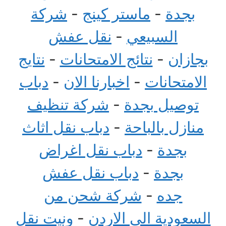
بجدة
-
ماستر كينج
-
شركة
السبيعي
-
نقل عفش
بجازان
-
نتائج الامتحانات
-
نتايج
الامتحانات
-
اخبارنا الان
-
دباب
توصيل بجدة
-
شركة تنظيف
منازل بالباحة
-
دباب نقل اثاث
بجدة
-
دباب نقل اغراض
بجدة
-
دباب نقل عفش
جده
-
شركة شحن من
السعودية الى الاردن
-
ونيت نقل