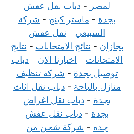
لمصر
-
دباب نقل عفش
بجدة
-
ماستر كينج
-
شركة
السبيعي
-
نقل عفش
بجازان
-
نتائج الامتحانات
-
نتايج
الامتحانات
-
اخبارنا الان
-
دباب
توصيل بجدة
-
شركة تنظيف
منازل بالباحة
-
دباب نقل اثاث
بجدة
-
دباب نقل اغراض
بجدة
-
دباب نقل عفش
جده
-
شركة شحن من