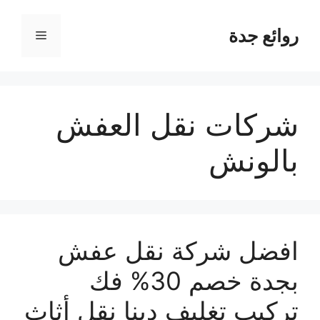
نتقل
لى
روائع جدة
القائمة
لمحتوى
شركات نقل العفش
بالونش
افضل شركة نقل عفش
بجدة خصم 30% فك
تركيب تغليف دينا نقل أثاث