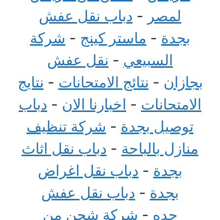
لمصر
-
دباب نقل عفش
بجدة
-
ماستر كينج
-
شركة
السبيعي
-
نقل عفش
بجازان
-
نتائج الامتحانات
-
نتايج
الامتحانات
-
اخبارنا الان
-
دباب
توصيل بجدة
-
شركة تنظيف
منازل بالباحة
-
دباب نقل اثاث
بجدة
-
دباب نقل اغراض
بجدة
-
دباب نقل عفش
جده
-
شركة شحن من