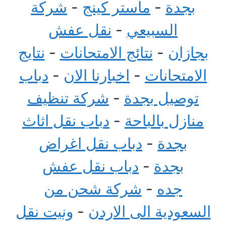
بجدة
-
ماستر كينج
-
شركة
السبيعي
-
نقل عفش
بجازان
-
نتائج الامتحانات
-
نتايج
الامتحانات
-
اخبارنا الان
-
دباب
توصيل بجدة
-
شركة تنظيف
منازل بالباحة
-
دباب نقل اثاث
بجدة
-
دباب نقل اغراض
بجدة
-
دباب نقل عفش
جده
-
شركة شحن من
السعودية الى الاردن
-
ونيت نقل