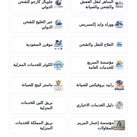
الساهر لنقل العفش
جلوبال كارجو للشحن
والشحن والصيانة
الدولي
عبر الخليج للشحن
وورلد وايد إكسبريس
الدولي
الفلاح للنقل والشحن
موفرز السعودية
مؤسسة السريع
الكوثر للخدمات المنزلية
للخدمات العامة
رابيد بروفيكس للصيانة
ماستر كينج للصيانة
بريق كلين للخدمات
دليل الخدمات الاخباري
المنزلية
مؤسسة إعمار المريم
بريق المملكة للخدمات
للمقاولات
المنزلية