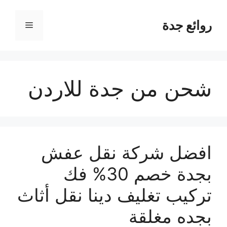
نتقل
لى
روائع جدة
القائمة
لمحتوى
شحن من جدة للاردن
افضل شركة نقل عفش
بجدة خصم 30% فك
تركيب تغليف دينا نقل أثاث
بجده مغلقة