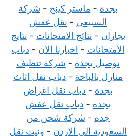
بجدة
-
ماستر كينج
-
شركة
السبيعي
-
نقل عفش
بجازان
-
نتائج الامتحانات
-
نتايج
الامتحانات
-
اخبارنا الان
-
دباب
توصيل بجدة
-
شركة تنظيف
منازل بالباحة
-
دباب نقل اثاث
بجدة
-
دباب نقل اغراض
بجدة
-
دباب نقل عفش
جده
-
شركة شحن من
السعودية الى الاردن
-
ونيت نقل