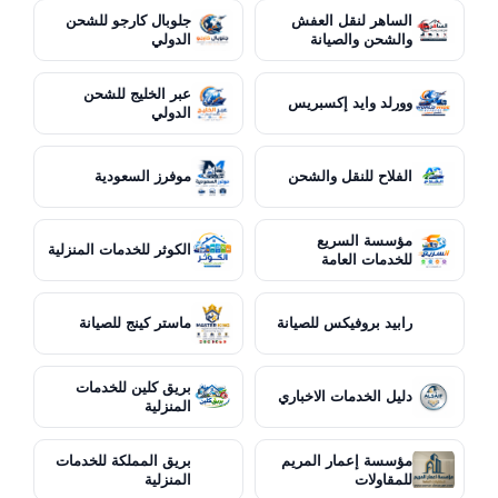
الساهر لنقل العفش
جلوبال كارجو للشحن
والشحن والصيانة
الدولي
عبر الخليج للشحن
وورلد وايد إكسبريس
الدولي
الفلاح للنقل والشحن
موفرز السعودية
مؤسسة السريع
الكوثر للخدمات المنزلية
للخدمات العامة
رابيد بروفيكس للصيانة
ماستر كينج للصيانة
بريق كلين للخدمات
دليل الخدمات الاخباري
المنزلية
مؤسسة إعمار المريم
بريق المملكة للخدمات
للمقاولات
المنزلية