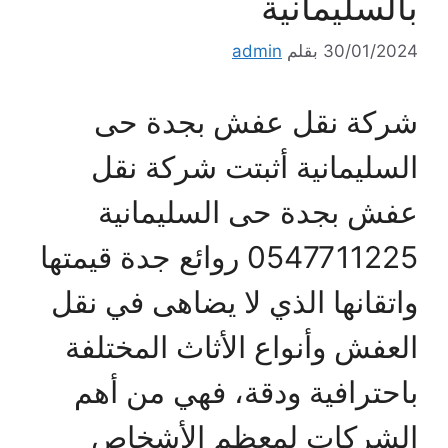
بالسليمانية
30/01/2024
بقلم
admin
شركة نقل عفش بجدة حى
السليمانية أثبتت شركة نقل
عفش بجدة حى السليمانية
0547711225 روائع جدة قيمتها
واتقانها الذي لا يضاهى في نقل
العفش وأنواع الأثاث المختلفة
باحترافية ودقة، فهي من أهم
الشركات لمعظم الأشخاص