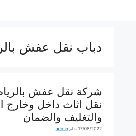
نتقل
لى
لمحتوى
دباب نقل عفش بال
نقل اثاث داخل وخارج ا
والتغليف والضمان
17/08/2022
بقلم
admin