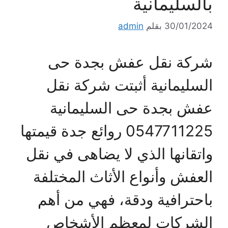
بالسليمانية
30/01/2024
بقلم
admin
شركة نقل عفش بجدة حى
السليمانية أثبتت شركة نقل
عفش بجدة حى السليمانية
0547711225 روائع جدة قيمتها
واتقانها الذي لا يضاهى في نقل
العفش وأنواع الأثاث المختلفة
باحترافية ودقة، فهي من أهم
الشركات لمعظم الأشخاص