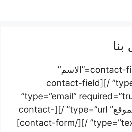
[contact-form][contact-field label=”الاسم”
type=”name” required=”true” /][contact-field
label=”البريد الإلكتروني” type=”email” required=”true”
/][contact-field label=”الموقع” type=”url” /][contact-