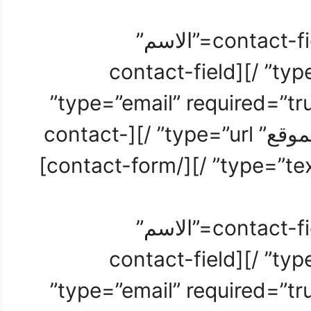
[contact-form][contact-field label=”الاسم”
type=”name” required=”true” /][contact-field
label=”البريد الإلكتروني” type=”email” required=”true”
/][contact-field label=”الموقع” type=”url” /][contact-
[contact-form][contact-field label=”الاسم”
type=”name” required=”true” /][contact-field
label=”البريد الإلكتروني” type=”email” required=”true”