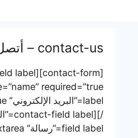
نتقل
لى
لمحتوى
contact-us – أتصل بنا
field label=”رسالة” type=”textarea” /][/contact-form]