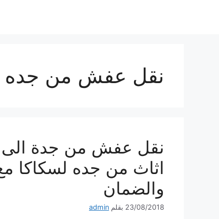
نتقل
لى
لمحتوى
نقل عفش من جده ل
نقل عفش من جدة الى 
اثاث من جده لسكاكا مع 
والضمان
23/08/2018
بقلم
admin