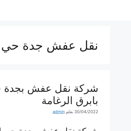
نتقل
لى
لمحتوى
نقل عفش جدة حي أب
شركة نقل عفش بجدة حى
بابرق الرغامة
30/04/2022
بقلم
admin