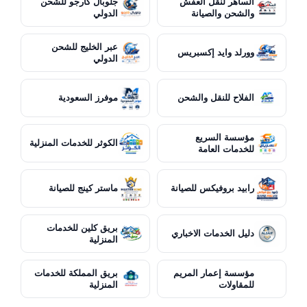
الساهر لنقل العفش
جلوبال كارجو للشحن
والشحن والصيانة
الدولي
عبر الخليج للشحن
وورلد وايد إكسبريس
الدولي
الفلاح للنقل والشحن
موفرز السعودية
مؤسسة السريع
الكوثر للخدمات المنزلية
للخدمات العامة
رابيد بروفيكس للصيانة
ماستر كينج للصيانة
بريق كلين للخدمات
دليل الخدمات الاخباري
المنزلية
مؤسسة إعمار المريم
بريق المملكة للخدمات
للمقاولات
المنزلية