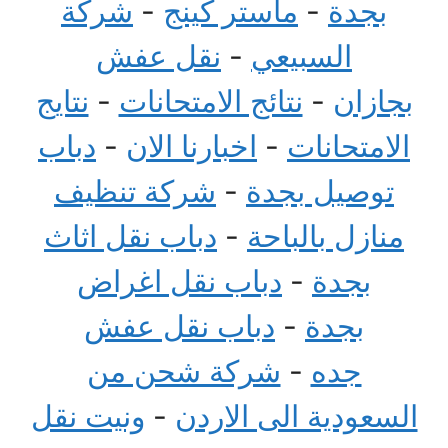
بجدة
-
ماستر كينج
-
شركة
السبيعي
-
نقل عفش
بجازان
-
نتائج الامتحانات
-
نتايج
الامتحانات
-
اخبارنا الان
-
دباب
توصيل بجدة
-
شركة تنظيف
منازل بالباحة
-
دباب نقل اثاث
بجدة
-
دباب نقل اغراض
بجدة
-
دباب نقل عفش
جده
-
شركة شحن من
السعودية الى الاردن
-
ونيت نقل