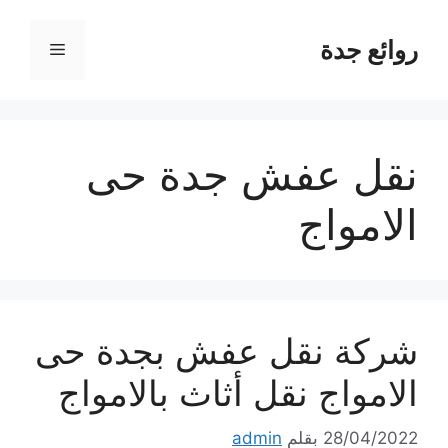
نتقل
لى
روائع جدة
القائمة
لمحتوى
نقل عفش جدة حى
الامواج
شركة نقل عفش بجدة حى
الامواج نقل أثاث بالامواج
28/04/2022
بقلم
admin