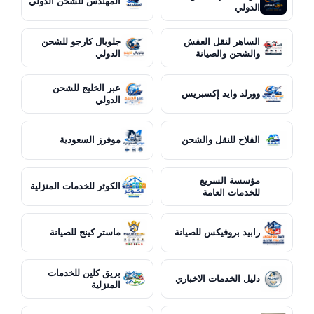
المهندس للشحن الدولي
الدولي
الساهر لنقل العفش
جلوبال كارجو للشحن
والشحن والصيانة
الدولي
عبر الخليج للشحن
وورلد وايد إكسبريس
الدولي
الفلاح للنقل والشحن
موفرز السعودية
مؤسسة السريع
الكوثر للخدمات المنزلية
للخدمات العامة
رابيد بروفيكس للصيانة
ماستر كينج للصيانة
بريق كلين للخدمات
دليل الخدمات الاخباري
المنزلية