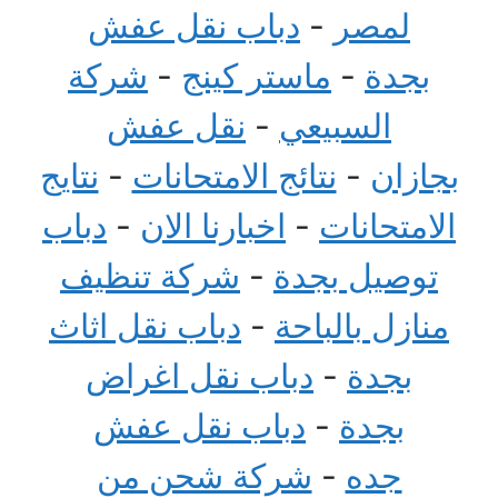
لمصر
-
دباب نقل عفش
بجدة
-
ماستر كينج
-
شركة
السبيعي
-
نقل عفش
بجازان
-
نتائج الامتحانات
-
نتايج
الامتحانات
-
اخبارنا الان
-
دباب
توصيل بجدة
-
شركة تنظيف
منازل بالباحة
-
دباب نقل اثاث
بجدة
-
دباب نقل اغراض
بجدة
-
دباب نقل عفش
جده
-
شركة شحن من