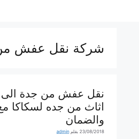
نتقل
لى
لمحتوى
شركة نقل عفش من 
نقل عفش من جدة الى 
اثاث من جده لسكاكا مع 
والضمان
23/08/2018
بقلم
admin