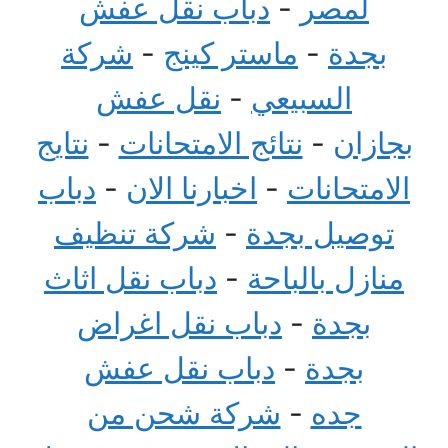
لمصر
-
دباب نقل عفش
بجدة
-
ماستر كينج
-
شركة
السبيعي
-
نقل عفش
بجازان
-
نتائج الامتحانات
-
نتايج
الامتحانات
-
اخبارنا الان
-
دباب
توصيل بجدة
-
شركة تنظيف
منازل بالباحة
-
دباب نقل اثاث
بجدة
-
دباب نقل اغراض
بجدة
-
دباب نقل عفش
جده
-
شركة شحن من