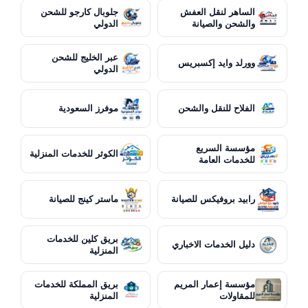
الساهر لنقل العفش
جلوبال كارجو للشحن
والشحن والصيانة
الدولي
عبر الخليج للشحن
وورلد وايد إكسبريس
الدولي
الفلاح للنقل والشحن
موفرز السعودية
مؤسسة السريع
الكوثر للخدمات المنزلية
للخدمات العامة
رابيد بروفيكس للصيانة
ماستر كينج للصيانة
بريق كلين للخدمات
دليل الخدمات الاخباري
المنزلية
مؤسسة إعمار المريم
بريق المملكة للخدمات
للمقاولات
المنزلية