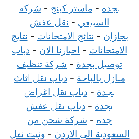
بجدة
-
ماستر كينج
-
شركة
السبيعي
-
نقل عفش
بجازان
-
نتائج الامتحانات
-
نتايج
الامتحانات
-
اخبارنا الان
-
دباب
توصيل بجدة
-
شركة تنظيف
منازل بالباحة
-
دباب نقل اثاث
بجدة
-
دباب نقل اغراض
بجدة
-
دباب نقل عفش
جده
-
شركة شحن من
السعودية الى الاردن
-
ونيت نقل