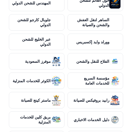
حول العالم للشحن
المهندس للشحن الدولي
الدولي
الساهر لنقل العفش
جلوبال كارجو للشحن
والشحن والصيانة
الدولي
عبر الخليج للشحن
وورلد وايد إكسبريس
الدولي
الفلاح للنقل والشحن
موفرز السعودية
مؤسسة السريع
الكوثر للخدمات المنزلية
للخدمات العامة
رابيد بروفيكس للصيانة
ماستر كينج للصيانة
بريق كلين للخدمات
دليل الخدمات الاخباري
المنزلية