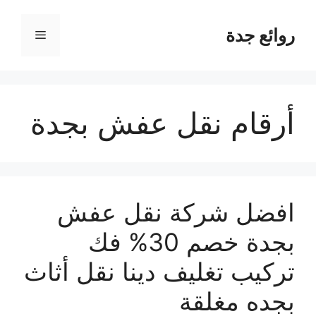
نتقل
لى
روائع جدة
القائمة
لمحتوى
أرقام نقل عفش بجدة
افضل شركة نقل عفش
بجدة خصم 30% فك
تركيب تغليف دينا نقل أثاث
بجده مغلقة