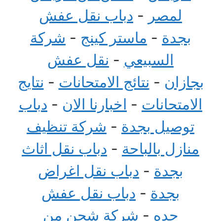
لمصر
-
دباب نقل عفش
بجدة
-
ماستر كينج
-
شركة
السبيعي
-
نقل عفش
بجازان
-
نتائج الامتحانات
-
نتايج
الامتحانات
-
اخبارنا الان
-
دباب
توصيل بجدة
-
شركة تنظيف
منازل بالباحة
-
دباب نقل اثاث
بجدة
-
دباب نقل اغراض
بجدة
-
دباب نقل عفش
جده
-
شركة شحن من